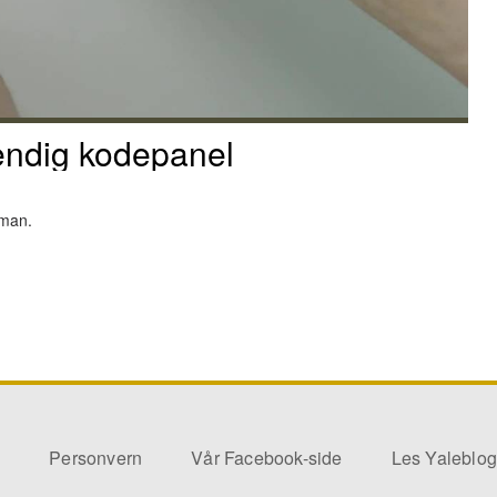
endig kodepanel
rman.
o
Personvern
Vår Facebook-side
Les Yaleblo