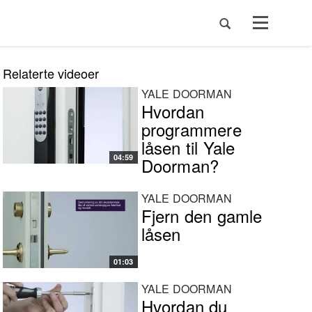
Toggle
navigation
Relaterte videoer
YALE DOORMAN
Hvordan
programmere
låsen til Yale
04:59
Doorman?
YALE DOORMAN
Fjern den gamle
låsen
01:03
YALE DOORMAN
Hvordan du