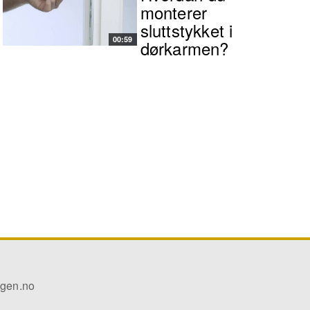
monterer
sluttstykket i
00:59
dørkarmen?
ggen.no